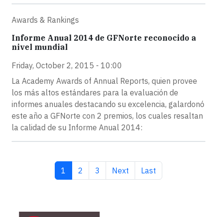
Awards & Rankings
Informe Anual 2014 de GFNorte reconocido a
nivel mundial
Friday, October 2, 2015 - 10:00
La Academy Awards of Annual Reports, quien provee
los más altos estándares para la evaluación de
informes anuales destacando su excelencia, galardonó
este año a GFNorte con 2 premios, los cuales resaltan
la calidad de su Informe Anual 2014:
Current page
Page
Page
Next page
Last page
1
2
3
Next
Last