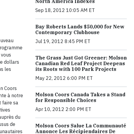
North America Indexes
Sep 18, 2012 10:05 AM ET
Bay Roberts Lands $50,000 for New
Contemporary Clubhouse
nouveau
Jul 19, 2012 8:45 PM ET
n programme
 vous
The Grass Just Got Greener: Molson
e dollars
Canadian Red Leaf Project Deepens
ns les
its Roots with 100 Park Projects
May 22, 2012 6:00 PM ET
on Coors
Molson Coors Canada Takes a Stand
te à notre
for Responsible Choices
faire sa
Apr 10, 2012 2:00 PM ET
tives
 auprès du
ssus de
Molson Coors Salue La Communauté
munautaires
Annonce Les Récipiendaires De