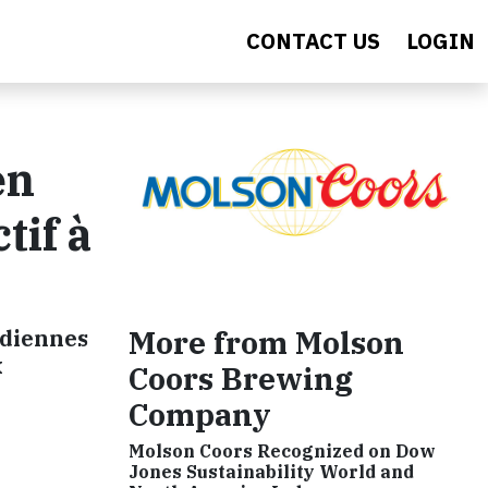
CONTACT US
LOGIN
en
tif à
More from Molson
adiennes
x
Coors Brewing
Company
Molson Coors Recognized on Dow
Jones Sustainability World and