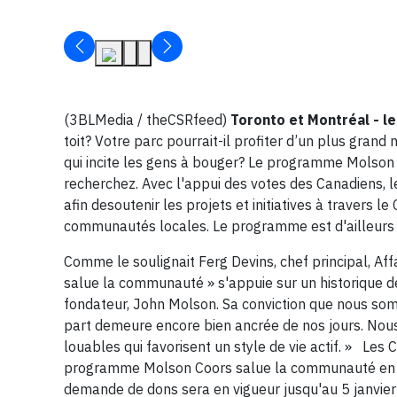
(3BLMedia / theCSRfeed)
Toronto et Montréal - l
toit? Votre parc pourrait-il profiter d’un plus gra
qui incite les gens à bouger? Le programme Molson 
recherchez. Avec l'appui des votes des Canadiens, 
afin desoutenir les projets et initiatives à travers l
communautés locales. Le programme est d'ailleurs à
Comme le soulignait Ferg Devins, chef principal, 
salue la communauté » s'appuie sur un historique
fondateur, John Molson. Sa conviction que nous s
part demeure encore bien ancrée de nos jours. Nous 
louables qui favorisent un style de vie actif. » L
programme Molson Coors salue la communauté en vi
demande de dons sera en vigueur jusqu'au 5 janvier