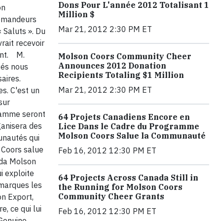
Dons Pour L'année 2012 Totalisant 1
on
Million $
demandeurs
Mar 21, 2012 2:30 PM ET
 Saluts ». Du
rait recevoir
ent. M.
Molson Coors Community Cheer
Announces 2012 Donation
yés nous
Recipients Totaling $1 Million
aires.
Mar 21, 2012 2:30 PM ET
s. C'est un
sur
gramme seront
64 Projets Canadiens Encore en
ganisera des
Lice Dans le Cadre du Programme
Molson Coors Salue la Communauté
munautés qui
 Coors salue
Feb 16, 2012 12:30 PM ET
da Molson
i exploite
64 Projects Across Canada Still in
 marques les
the Running for Molson Coors
Community Cheer Grants
on Export,
, ce qui lui
Feb 16, 2012 12:30 PM ET
 Genuine