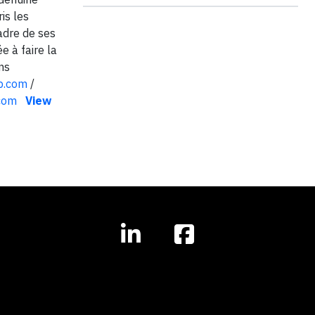
is les
cadre de ses
 à faire la
ns
p.com
/
com
View