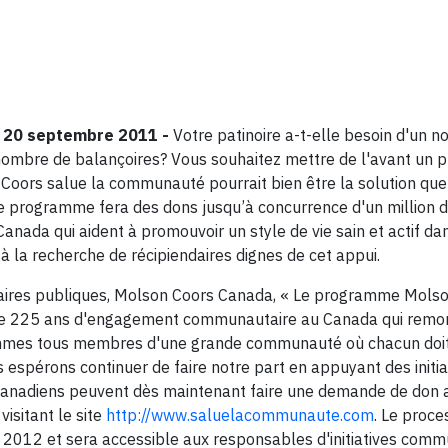
e 20 septembre 2011 -
Votre patinoire a-t-elle besoin d'un 
nd nombre de balançoires? Vous souhaitez mettre de l'avant u
Coors salue la communauté pourrait bien être la solution que
le programme fera des dons jusqu’à concurrence d'un million d
e Canada qui aident à promouvoir un style de vie sain et actif da
 la recherche de récipiendaires dignes de cet appui.
Affaires publiques, Molson Coors Canada, « Le programme Mols
 de 225 ans d'engagement communautaire au Canada qui remon
ommes tous membres d'une grande communauté où chacun doit 
espérons continuer de faire notre part en appuyant des initia
es Canadiens peuvent dès maintenant faire une demande de don
sitant le site
http://www.saluelacommunaute.com
. Le proce
 2012 et sera accessible aux responsables d'initiatives com