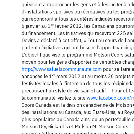
qui visent à rapprocher les gens et à les inciter à ad
d'installations sportives ou récréatives ou les pr
qui répondront à tous les critères indiqués recevron
er
6 janvier au 1
février 2012, les Canadiens pourront 
du financement. Les initiatives qui recevront 225 s
Devins a déclaré à cet effet, « Tout au cours de l'
parlent d’initiatives qui ont besoin d'appui financi
L'objectif que vise le programme Molson Coors salu
moyen pour les gens d'apporter de véritables change
http://www.saluelacommunaute.com
pour se faire 
er
annoncés le 1
mars 2012 et au moins 20 projets r
festivités locales à l’intention de tous les récipie
préconisent un style de vie sain et actif. Pour o
la communauté, visitez le site
www.facebook.com/m
Coors Canada est la division canadienne de Molson
des installations au Canada, aux États-Unis, au Roya
plus populaires au Canada ainsi qu'un portefeuille
Molson Dry, Rickard's et Molson M. Molson Coors Ca
permet d'offrir aux consommateurs canadiens des m