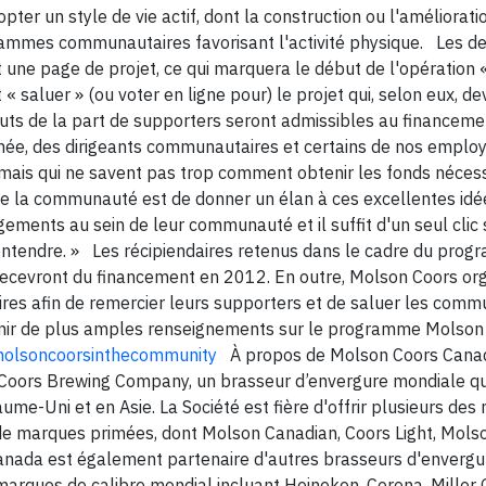
opter un style de vie actif, dont la construction ou l'améliorati
ogrammes communautaires favorisant l'activité physique. Les 
t une page de projet, ce qui marquera le début de l'opération «
« saluer » (ou voter en ligne pour) le projet qui, selon eux, dev
aluts de la part de supporters seront admissibles au financem
année, des dirigeants communautaires et certains de nos emplo
er, mais qui ne savent pas trop comment obtenir les fonds nécess
e la communauté est de donner un élan à ces excellentes idée
ments au sein de leur communauté et il suffit d'un seul clic 
entendre. » Les récipiendaires retenus dans le cadre du pro
ecevront du financement en 2012. En outre, Molson Coors or
ndaires afin de remercier leurs supporters et de saluer les com
btenir de plus amples renseignements sur le programme Molson
olsoncoorsinthecommunity
À propos de Molson Coors Cana
 Coors Brewing Company, un brasseur d’envergure mondiale qu
ume-Uni et en Asie. La Société est fière d'offrir plusieurs des
 de marques primées, dont Molson Canadian, Coors Light, Mols
nada est également partenaire d'autres brasseurs d'envergure
arques de calibre mondial incluant Heineken, Corona, Miller