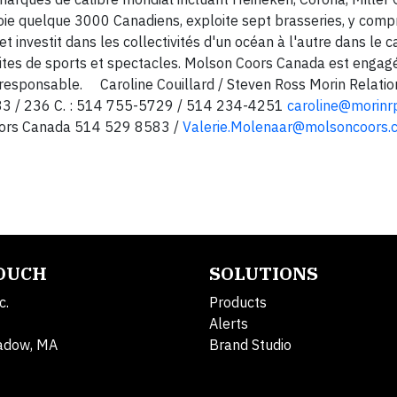
ie quelque 3000 Canadiens, exploite sept brasseries, y compr
t investit dans les collectivités d'un océan à l'autre dans le 
tes de sports et spectacles. Molson Coors Canada est engagée
responsable. Caroline Couillard / Steven Ross Morin Relatio
236 C. : 514 755-5729 / 514 234-4251
caroline@morinr
oors Canada 514 529 8583 /
Valerie.Molenaar@molsoncoors.
0
TOUCH
SOLUTIONS
c.
Products
Alerts
adow, MA
Brand Studio