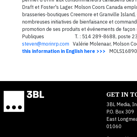
Draft et Foster's Lager. Molson Coors Canada emplo
brasseries-boutiques Creemore et Granville Island, e
nombreuses initiatives de bienfaisance et commandi
promotion de ses produits et événements de façon 
Publiques T. : 514 289-8688, poste 233 / 
steven@morinrp.com
Valérie Molenaar, Molson C
this information in English here >>>
MOLS1689
GET IN 
3BL Media, In
P.O. Box 309
East Longme
01060