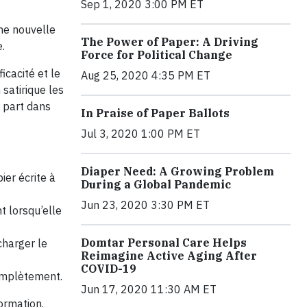
Sep 1, 2020 3:00 PM ET
ne nouvelle
The Power of Paper: A Driving
e.
Force for Political Change
cacité et le
Aug 25, 2020 4:35 PM ET
satirique les
 part dans
In Praise of Paper Ballots
Jul 3, 2020 1:00 PM ET
Diaper Need: A Growing Problem
ier écrite à
During a Global Pandemic
Jun 23, 2020 3:30 PM ET
t lorsqu’elle
Domtar Personal Care Helps
charger le
Reimagine Active Aging After
COVID-19
complètement.
Jun 17, 2020 11:30 AM ET
ormation.