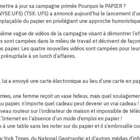
 mettre à jour sa campagne primée Pourquoi le PAPIER ?
YSE:UFS) (TSX: UFS) a annoncé aujourd’hui le lancement d’u
remplaçable du papier en privilégiant une approche humoristiqu
ième vague de vidéos de la campagne visant à démontrer l’effi
 sont campées dans le milieu de travail et décrivent de façon 
s papier. Les quatre nouvelles vidéos sont campées pour leur
 prénuptiale à un lunch d’affaires.
ui a envoyé une carte électronique au lieu d’une carte en pap
amies, une femme reçoit un vase hideux, mais quel soulagemen
au papier, n’importe quel cadeau peut devenir un vrai cadeau !
veau routeur sur l’ordinateur de maison et impossible de télé
 l’Internet en l’absence d’un mode d’emploi en papier !
à une table sans les noter sur du papier et il s’embrouille 
w York Times, du National Geographic et d’autres médias d’inf