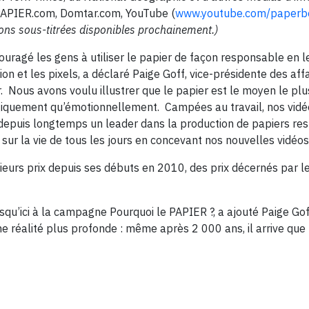
PAPIER.com, Domtar.com, YouTube (
www.youtube.com/paperb
ions sous-titrées disponibles prochainement.)
ragé les gens à utiliser le papier de façon responsable en le
ion et les pixels, a déclaré Paige Goff, vice-présidente des aff
 Nous avons voulu illustrer que le papier est le moyen le plu
giquement qu’émotionnellement. Campées au travail, nos vidé
epuis longtemps un leader dans la production de papiers re
ur la vie de tous les jours en concevant nos nouvelles vidéos
urs prix depuis ses débuts en 2010, des prix décernés par le
qu’ici à la campagne Pourquoi le PAPIER ?, a ajouté Paige Go
e réalité plus profonde : même après 2 000 ans, il arrive que 