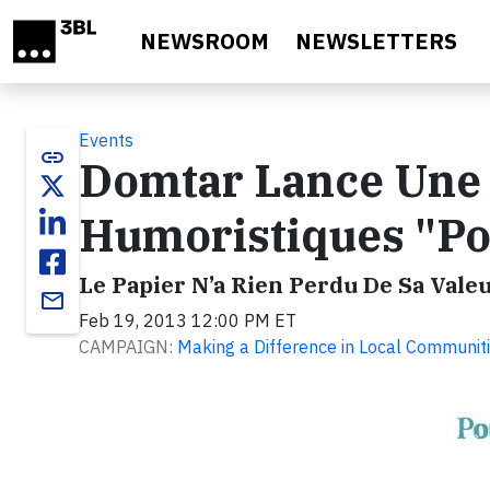
Skip to main content
NEWSROOM
NEWSLETTERS
Events
link
Domtar Lance Une 
Humoristiques "Po
Le Papier N’a Rien Perdu De Sa Vale
email
Feb 19, 2013 12:00 PM ET
CAMPAIGN:
Making a Difference in Local Communit