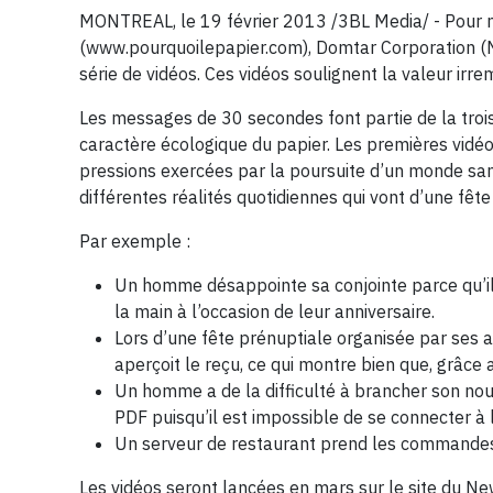
MONTREAL
, le 19 février 2013 /3BL Media/ - Pour
(www.pourquoilepapier.com), Domtar Corporation (N
série de vidéos. Ces vidéos soulignent la valeur ir
Les messages de 30 secondes font partie de la trois
caractère écologique du papier. Les premières vidéos
pressions exercées par la poursuite d’un monde san
différentes réalités quotidiennes qui vont d’une fête
Par exemple :
Un homme désappointe sa conjointe parce qu’il l
la main à l’occasion de leur anniversaire.
Lors d’une fête prénuptiale organisée par ses 
aperçoit le reçu, ce qui montre bien que, grâce 
Un homme a de la difficulté à brancher son nou
PDF puisqu’il est impossible de se connecter à
Un serveur de restaurant prend les commandes 
Les vidéos seront lancées en mars sur le site du Ne