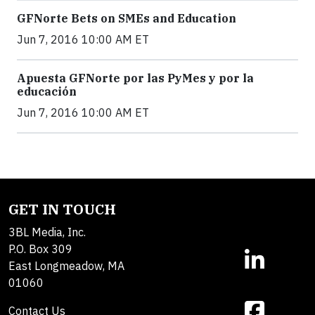
GFNorte Bets on SMEs and Education
Jun 7, 2016 10:00 AM ET
Apuesta GFNorte por las PyMes y por la
educación
Jun 7, 2016 10:00 AM ET
GET IN TOUCH
3BL Media, Inc.
P.O. Box 309
East Longmeadow, MA
01060
Contact Us