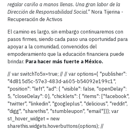
regalar cariño a manos llenas. Una gran labor de la
Dirección de Responsabilidad Social.”
Nora Tijerina -
Recuperación de Activos
El camino es largo, sin embargo continuaremos con
pasos firmes, siendo cada paso una oportunidad para
apoyar a la comunidad, convencidos del
empoderamiento que la educación financiera puede
brindar.
Para hacer más fuerte a México.
// var switchTo5x=true; // // var options={ "publisher":
"4d815d5c-57e3-483d-a605-b54092e199c1",
"position": "left", "ad": { "visible": false, "openDelay":
5, "closeDelay": 0}, "chicklets": { "items": ["facebook",
"twitter", "linkedin", "googleplus", "delicious", "reddit",
"digg", "sharethis", "stumbleupon", "email"]}}; var
st_hover_widget = new
sharethis.widgets.hoverbuttons(options); //