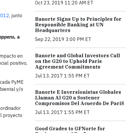
Oct 23, 2019 11:20 AM ET
 2012
, junto
Banorte Signs Up to Principles for
Responsible Banking at UN
Headquarters
appens,
a
Sep 22, 2019 3:00 PM ET
Banorte and Global Investors Call
 impacto en
on the G20 to Uphold Paris
ial positivo,
Agreement Commitments
Jul 13, 2017 1:55 PM ET
e cada PyME
biental y/o
Banorte E Inversionistas Globales
Llaman Al G20 a Sostener
Compromisos Del Acuerdo De ParíS
oordinador
Jul 13, 2017 1:55 PM ET
al proyecto
Good Grades to GFNorte for