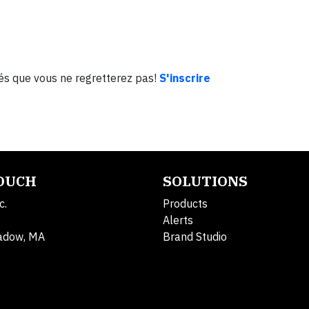
lés que vous ne regretterez pas!
S'inscrire
TOUCH
SOLUTIONS
c.
Products
Alerts
adow, MA
Brand Studio