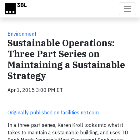
Skip to main content
Environment
Sustainable Operations:
Three Part Series on
Maintaining a Sustainable
Strategy
Apr 1, 2015 3:00 PM ET
Originally published on facilities net.com
In a three part series, Karen Kroll looks into what it
takes to maintain a sustainable building, and uses TD