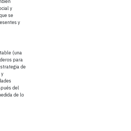
mbién
cial y
que se
resentes y
table (una
aderos para
estrategia de
 y
idades
spués del
medida de lo