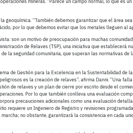
 operaciones mineras. “Parece un campo normal, lo que es un
s la geoquímica. “También debemos garantizar que el área sea
ido, por lo que debemos evitar que los metales lleguen al a
vista: son un motivo de preocupación para muchas comunidad
istración de Relaves (TSP), una iniciativa que establecerá n
e la seguridad comunitaria, que superan las normativas de la
ema de Gestión para la Excelencia en la Sustentabilidad de l
eligrosos es la creación de relaves”, afirma Danni. “Una falla
ión de relaves y un plan de cierre por escrito desde el comien
 operaciones. Por lo que también conlleva una evaluación comp
corpora precauciones adicionales como una evaluación detalla
sitio requiere un Ingeniero de Registro y revisiones programad
 marcha; no obstante, garantizará la consistencia en cada uni