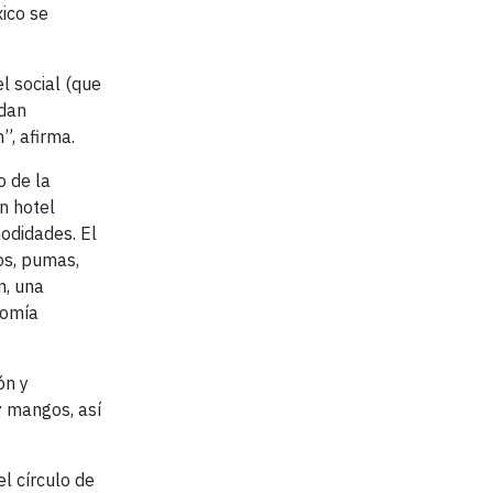
ico se
l social (que
edan
”, afirma.
o de la
n hotel
odidades. El
os, pumas,
n, una
nomía
ón y
y mangos, así
l círculo de