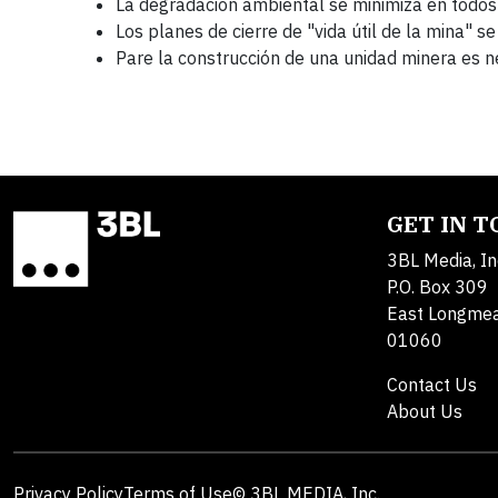
La degradación ambiental se minimiza en todos
Los planes de cierre de "vida útil de la mina" 
Pare la construcción de una unidad minera es n
GET IN 
3BL Media, In
P.O. Box 309
East Longme
01060
Contact Us
About Us
Privacy Policy
Terms of Use
© 3BL MEDIA, Inc.