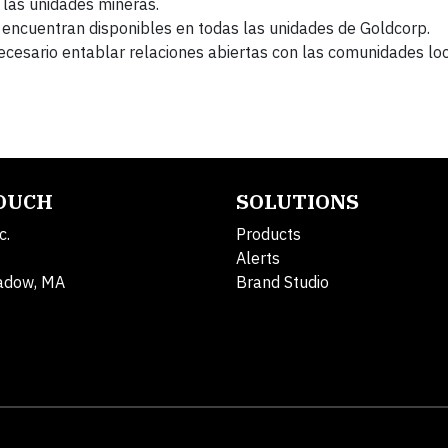
 las unidades mineras.
se encuentran disponibles en todas las unidades de Goldcorp.
ecesario entablar relaciones abiertas con las comunidades loc
TOUCH
SOLUTIONS
c.
Products
Alerts
adow, MA
Brand Studio