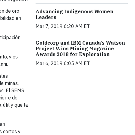
ón de oro
Advancing Indigenous Women
Leaders
bilidad en
Mar 7, 2019 6:20 AM ET
icipación.
Goldcorp and IBM Canada’s Watson
Project Wins Mining Magazine
Awards 2018 for Exploration
nto, y es
Mar 6, 2019 6:05 AM ET
nni.
ales
de minas,
os. El SEMS
ierre de
 útil y que la
 en
 cortos y