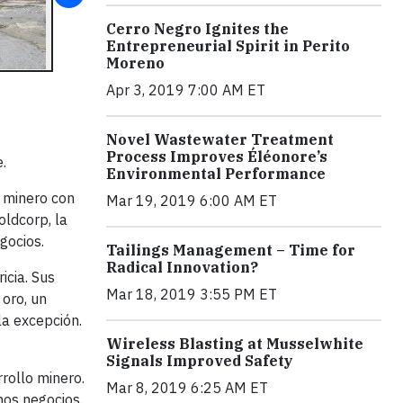
Cerro Negro Ignites the
Entrepreneurial Spirit in Perito
Moreno
Apr 3, 2019 7:00 AM ET
Novel Wastewater Treatment
Process Improves Éléonore’s
.
Environmental Performance
o minero con
Mar 19, 2019 6:00 AM ET
oldcorp, la
egocios.
Tailings Management – Time for
Radical Innovation?
icia. Sus
Mar 18, 2019 3:55 PM ET
 oro, un
la excepción.
Wireless Blasting at Musselwhite
Signals Improved Safety
rrollo minero.
Mar 8, 2019 6:25 AM ET
mos negocios.