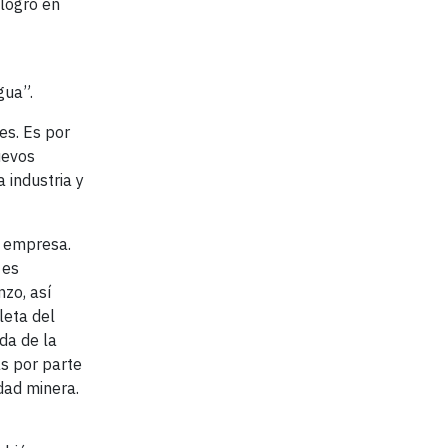
 logro en
gua”.
es. Es por
uevos
 industria y
a empresa.
 es
zo, así
leta del
da de la
as por parte
dad minera.