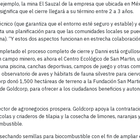
r ejemplo, la mina El Sauzal de la empresa que ubicada en Méx
ignifica que el cierre llegará a su término entre 2 a 3 años.
écnico (que garantiza que el entorno esté seguro y estable) y e
ista una planificación para que las comunidades locales se pu
a). “Y estos dos aspectos funcionan en estrecha colaboración
pletado el proceso completo de cierre y Danni está orgullos
un campo minero, es ahora el Centro Ecológico de San Martin, u
 una piscina, canchas deportivas, campos de juego y otras com
observatorio de aves y hábitats de fauna silvestre para cierv
orp donó 1,500 hectáreas de terreno a la Fundación San Marti
o de Goldcorp, para ofrecer a los ciudadanos beneficios y auto
sector de agronegocios prospera. Goldcorp apoya la contrataci
colas y criaderos de tilapia y la cosecha de limones, naranjas 
mbustible.
echando semillas para biocombustible con el fin de ampliar e