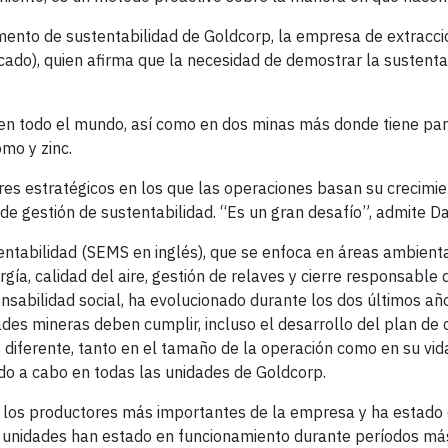
amento de sustentabilidad de Goldcorp, la empresa de extracci
do), quien afirma que la necesidad de demostrar la sustenta
n todo el mundo, así como en dos minas más donde tiene part
mo y zinc.
ares estratégicos en los que las operaciones basan su crecimie
e gestión de sustentabilidad. “Es un gran desafío”, admite Da
tentabilidad (SEMS en inglés), que se enfoca en áreas ambient
ía, calidad del aire, gestión de relaves y cierre responsable 
nsabilidad social, ha evolucionado durante los dos últimos añ
es mineras deben cumplir, incluso el desarrollo del plan de c
s diferente, tanto en el tamaño de la operación como en su vida
ndo a cabo en todas las unidades de Goldcorp.
 los productores más importantes de la empresa y ha estado
 unidades han estado en funcionamiento durante períodos más