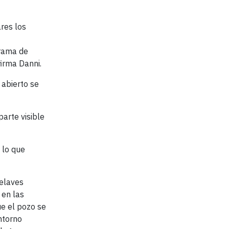
res los
grama de
firma Danni.
 abierto se
parte visible
 lo que
relaves
 en las
ue el pozo se
ntorno