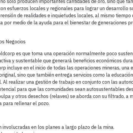
 no solo producen importantes cantidades de oro, sino que ta
con esfuerzos locales y regionales para lograr un desarrollo so
ensión de realidades e inquietudes locales, al mismo tiempo 
cia por medio de la ayuda para el bienestar de generaciones p
los Negocios
 Goldcorp es que toma una operación normalmente poco susten
ductiva y sustentable que generará beneficios económicos dur
p incluye en el inicio de todas las operaciones mineras, una 
original, sino que también entrega servicios como la educación
. Al realizar una gestión de trabajo en conjunto con las autor
 potencial para que las comunidades sean autosustentables de
pulpa y otros desechos (relaves) se aborda con su filtrado, a 
a para rellenar el pozo.
 involucradas en los planes a largo plazo de la mina.