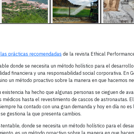
 las prácticas recomendadas
de la revista Ethical Performance
ntable donde se necesita un método holístico para el desarroll
bilidad financiera y una responsabilidad social corporativa. En G
 sino un método proactivo sobre la manera en que hacemos n
 existencia ha hecho que algunas personas se cieguen de avar
s médicos hasta el revestimiento de cascos de astronautas. El
s, siempre ha contado con una gran demanda y hoy en día no es 
 se gestiona la que presenta cambios.
stentable, donde se necesita un método holístico para el desa
miento, es un método proactivo sobre la manera en que hace