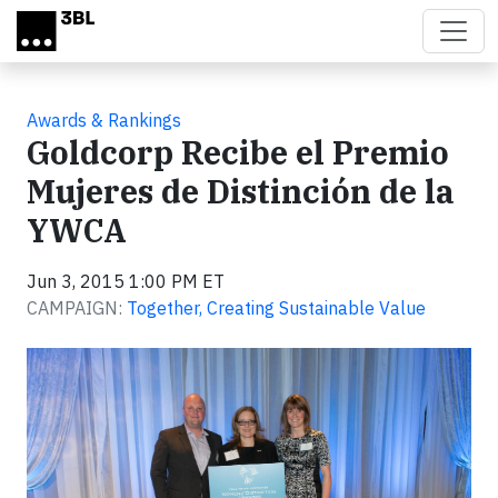
Skip to main content
Awards & Rankings
Goldcorp Recibe el Premio
Mujeres de Distinción de la
YWCA
Jun 3, 2015 1:00 PM ET
CAMPAIGN:
Together, Creating Sustainable Value