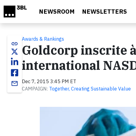
Skip to main content
NEWSROOM
NEWSLETTERS
Awards & Rankings
link
Goldcorp inscrite à 
international NAS
Dec 7, 2015 3:45 PM ET
email
CAMPAIGN:
Together, Creating Sustainable Value