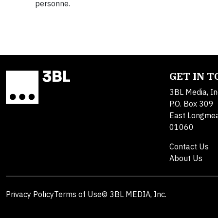
personne.
GET IN 
3BL Media, In
P.O. Box 309
East Longme
01060
Contact Us
About Us
Privacy Policy
Terms of Use
© 3BL MEDIA, Inc.