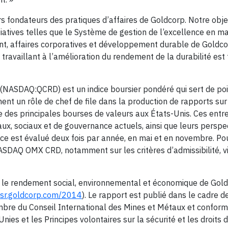
rs fondateurs des pratiques d’affaires de Goldcorp. Notre obje
iatives telles que le Système de gestion de l’excellence en ma
ent, affaires corporatives et développement durable de Goldcor
travaillant à l’amélioration du rendement de la durabilité est 
 (NASDAQ:QCRD) est un indice boursier pondéré qui sert de poi
ent un rôle de chef de file dans la production de rapports sur
e des principales bourses de valeurs aux États-Unis. Ces entr
ux, sociaux et de gouvernance actuels, ainsi que leurs perspe
dice est évalué deux fois par année, en mai et en novembre. Po
 NASDAQ OMX CRD, notamment sur les critères d’admissibilité, vis
 le rendement social, environnemental et économique de Gold
/csr.goldcorp.com/2014
). Le rapport est publié dans le cadre d
embre du Conseil International des Mines et Métaux et confor
s et les Principes volontaires sur la sécurité et les droits d