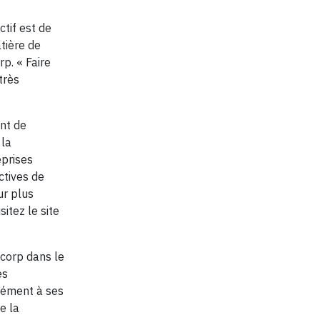
ctif est de
tière de
p. « Faire
très
nt de
 la
eprises
ctives de
ur plus
itez le site
corp dans le
es
mément à ses
e la