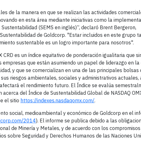
ales de la manera en que se realizan las actividades comercia
nnovando en esta área mediante iniciativas como la implement
 Sustentabilidad (SEMS en inglés)”, declaró Brent Bergeron,
Sustentabilidad de Goldcorp. "Estar incluidos en este grupo t
miento sustentable es un logro importante para nosotros".
CRD es un índice equitativo de ponderación igualitaria que s
as empresas que están asumiendo un papel de liderazgo en la
idad, y que se comercializan en una de las principales bolsas
sus riesgos ambientales, sociales y administrativos actuales,
afectará el rendimiento futuro. El Índice se evalúa semestra
n acerca del Índice de Sustentabilidad Global de NASDAQ OM
e el sitio
https://indexes.nasdaqomx.com/
.
nto social, medioambiental y económico de Goldcorp en el in
ldcorp.com/2014
). El informe se publica debido a las obligaci
nal de Minería y Metales, y de acuerdo con los compromisos
tarios sobre Seguridad y Derechos Humanos de las Naciones Uni