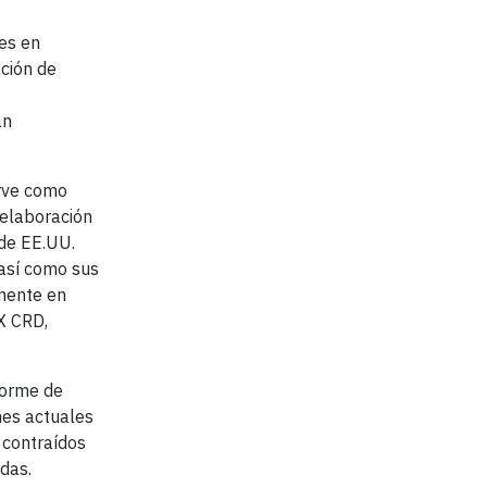
les en
ación de
an
irve como
 elaboración
 de EE.UU.
 así como sus
lmente en
X CRD,
forme de
ones actuales
 contraídos
das.