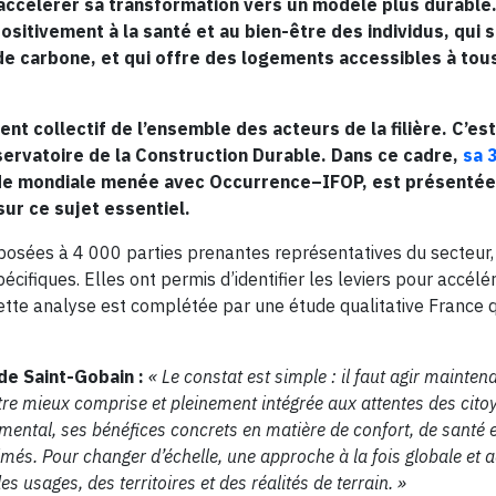
accélérer sa transformation vers un modèle plus durable. 
itivement à la santé et au bien-être des individus, qui so
 de carbone, et qui offre des logements accessibles à tou
nt collectif de l’ensemble des acteurs de la filière. C’es
bservatoire de la Construction Durable. Dans ce cadre,
sa 3
de mondiale menée avec Occurrence–IFOP, est présentée
ur ce sujet essentiel.
 posées à 4 000 parties prenantes représentatives du secteur
ifiques. Elles ont permis d’identifier les leviers pour accélér
tte analyse est complétée par une étude qualitative France q
de Saint-Gobain :
« Le constat est simple : il faut agir mainten
 être mieux comprise et pleinement intégrée aux attentes des ci
ental, ses bénéfices concrets en matière de confort, de santé e
és. Pour changer d’échelle, une approche à la fois globale et 
s usages, des territoires et des réalités de terrain. »