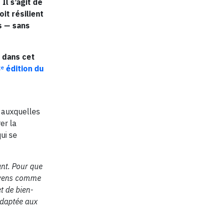
Il s’agit de
it résilient
s — sans
t dans cet
ᵉ édition du
, auxquelles
er la
ui se
ant. Pour que
toyens comme
t de bien-
adaptée aux