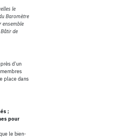
elles le
s du Baromètre
er ensemble
 Bâtir de
uprès d’un
et membres
e place dans
és ;
imes pour
 que le bien-