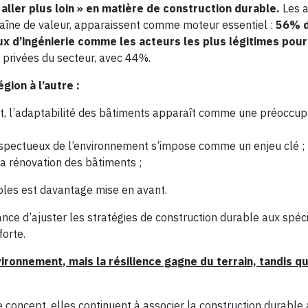
«
aller plus loin » en matière de construction durable.
Les a
haîne de valeur, apparaissent comme moteur essentiel :
56% d
x d’ingénierie comme les acteurs les plus légitimes pour
s privées du secteur, avec 44%.
gion à l’autre :
nt, l’adaptabilité des bâtiments apparaît comme une préoccup
 respectueux de l’environnement s’impose comme un enjeu clé ;
la rénovation des bâtiments ;
bles est davantage mise en avant.
ance d’ajuster les stratégies de construction durable aux spéci
forte.
ironnement, mais la résilience gagne du terrain, tandis qu
e concept, elles continuent à associer la construction durable 