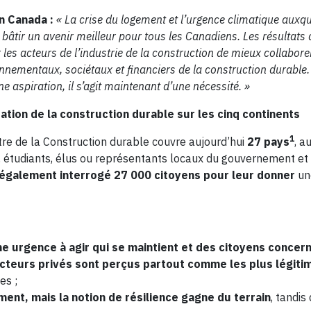
n Canada :
« La crise du logement et l’urgence climatique auxqu
e bâtir un avenir meilleur pour tous les Canadiens. Les résultat
les acteurs de l’industrie de la construction de mieux collabor
nnementaux, sociétaux et financiers de la construction durable.
e aspiration, il s’agit maintenant d’une nécessité. »
ation de la construction durable sur les cinq continents
1
re de la Construction durable couvre aujourd’hui
27 pays
, a
s, étudiants, élus ou représentants locaux du gouvernement 
 également interrogé 27 000 citoyens pour leur donner
un
 urgence à agir qui se maintient et des citoyens concern
s acteurs privés sont perçus partout comme les plus légit
s ​;
ent, mais la notion de résilience gagne du terrain
, tandis