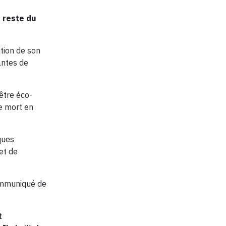
u reste du
ition de son
antes de
être éco-
e mort en
ques
et de
communiqué de
t