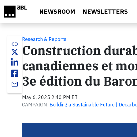
Skip to main content
NEWSROOM
NEWSLETTERS
Research & Reports
link
Construction durab
canadiennes et mon
3e édition du Baro
email
May 6, 2025 2:40 PM ET
CAMPAIGN:
Building a Sustainable Future | Decarbo