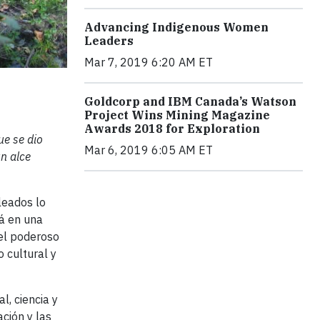
Advancing Indigenous Women
Leaders
Mar 7, 2019 6:20 AM ET
Goldcorp and IBM Canada’s Watson
Project Wins Mining Magazine
Awards 2018 for Exploration
ue se dio
Mar 6, 2019 6:05 AM ET
n alce
leados lo
á en una
del poderoso
 cultural y
l, ciencia y
ación y las