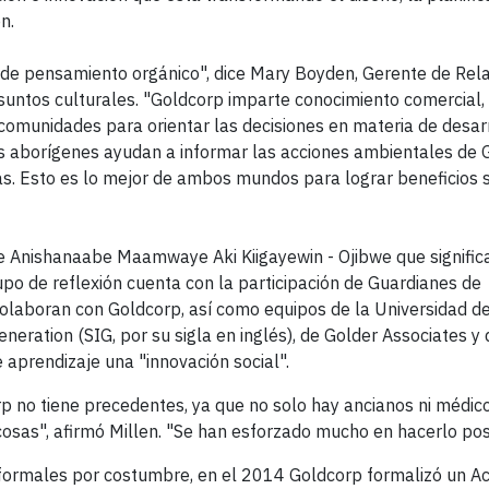
n.
ón de pensamiento orgánico", dice Mary Boyden, Gerente de Rel
untos culturales. "Goldcorp imparte conocimiento comercial,
 comunidades para orientar las decisiones en materia de desar
as aborígenes ayudan a informar las acciones ambientales de G
ias. Esto es lo mejor de ambos mundos para lograr beneficios
e Anishanaabe Maamwaye Aki Kiigayewin - Ojibwe que significa
upo de reflexión cuenta con la participación de Guardianes de
olaboran con Goldcorp, así como equipos de la Universidad d
eneration (SIG, por su sigla en inglés), de Golder Associates y 
 aprendizaje una "innovación social".
p no tiene precedentes, ya que no solo hay ancianos ni médic
cosas", afirmó Millen. "Se han esforzado mucho en hacerlo pos
nformales por costumbre, en el 2014 Goldcorp formalizó un A