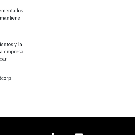
plementados
 mantiene
ientos y la
una empresa
scan
dcorp