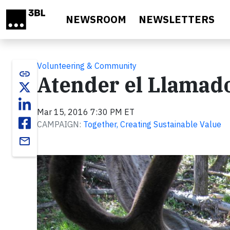
Skip to main content
NEWSROOM
NEWSLETTERS
Volunteering & Community
link
Atender el Llamado
Mar 15, 2016 7:30 PM ET
CAMPAIGN:
Together, Creating Sustainable Value
email