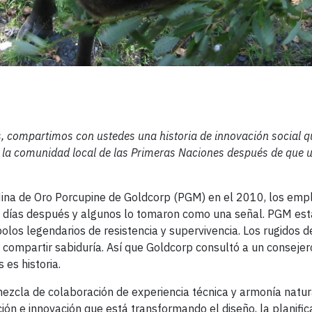
es, compartimos con ustedes una historia de innovación social q
la comunidad local de las Primeras Naciones después de que u
Mina de Oro Porcupine de Goldcorp (PGM) en el 2010, los emp
os días después y algunos lo tomaron como una señal. PGM est
bolos legendarios de resistencia y supervivencia. Los rugidos 
compartir sabiduría. Así que Goldcorp consultó a un consejero
 es historia.
zcla de colaboración de experiencia técnica y armonía natura
ión e innovación que está transformando el diseño, la planific