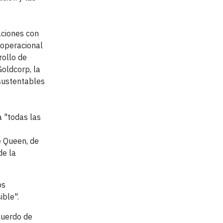
aciones con
 operacional
rollo de
oldcorp, la
 sustentables
 "todas las
e Queen, de
de la
os
ible".
cuerdo de