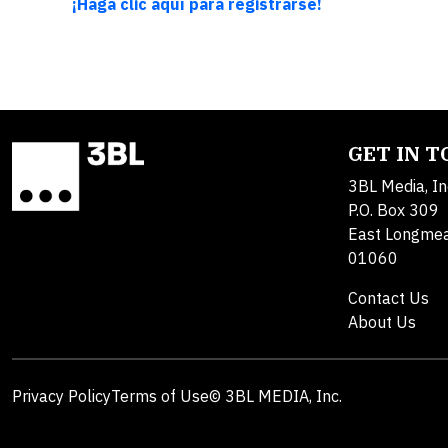
¡Haga clic aquí para registrarse!
GET IN 
3BL Media, In
P.O. Box 309
East Longme
01060
Contact Us
About Us
Privacy Policy
Terms of Use
© 3BL MEDIA, Inc.