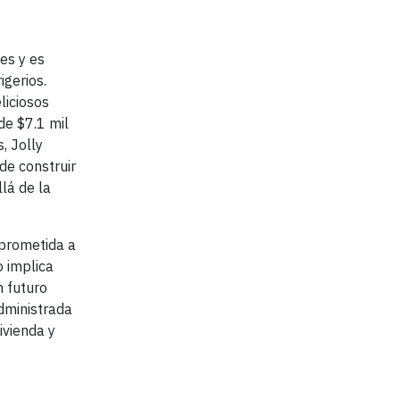
es y es
igerios.
liciosos
de $7.1 mil
, Jolly
de construir
lá de la
mprometida a
o implica
n futuro
dministrada
ivienda y