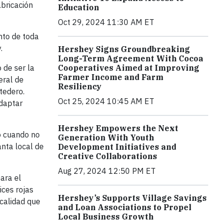
abricación
Education
Oct 29, 2024 11:30 AM ET
nto de toda
.
Hershey Signs Groundbreaking
Long-Term Agreement With Cocoa
Cooperatives Aimed at Improving
 de ser la
Farmer Income and Farm
eral de
Resiliency
tedero.
Oct 25, 2024 10:45 AM ET
adaptar
Hershey Empowers the Next
o cuando no
Generation With Youth
anta local de
Development Initiatives and
Creative Collaborations
Aug 27, 2024 12:50 PM ET
ara el
ices rojas
Hershey’s Supports Village Savings
calidad que
and Loan Associations to Propel
Local Business Growth