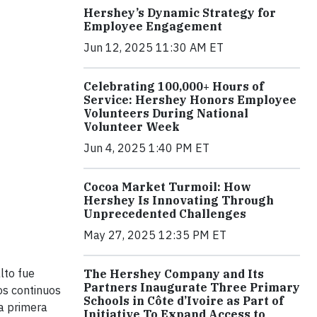
Hershey’s Dynamic Strategy for
Employee Engagement
Jun 12, 2025 11:30 AM ET
Celebrating 100,000+ Hours of
Service: Hershey Honors Employee
Volunteers During National
Volunteer Week
Jun 4, 2025 1:40 PM ET
Cocoa Market Turmoil: How
Hershey Is Innovating Through
Unprecedented Challenges
May 27, 2025 12:35 PM ET
lto fue
The Hershey Company and Its
Partners Inaugurate Three Primary
os continuos
Schools in Côte d’Ivoire as Part of
la primera
Initiative To Expand Access to