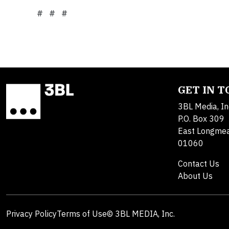
# # #
GET IN 
3BL Media, In
P.O. Box 309
East Longme
01060
Contact Us
About Us
Privacy Policy
Terms of Use
© 3BL MEDIA, Inc.