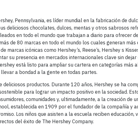
ey, Pennsylvania, es líder mundial en la fabricación de dulc
s deliciosos chocolates, dulces, mentas y otros sabrosos refr
dos en todo el mundo que trabajan a diario para ofrecer de
 más de 80 marcas en todo el mundo los cuales generan más 
de marcas icónicas como Hershey’s, Reese’s, Hershey s Kisses
tar su presencia en mercados internacionales clave sin dejar 
rshey está listo para ampliar su cartera en categorías más al
llevar a bondad a la gente en todas partes.
e deliciosos productos. Durante 120 años, Hershey se ha co
sostenible para lograr un impacto positivo en la sociedad. Est
nsumidores, comunidades y, ultimadamente, a la creación de u
chool, establecida en 1909 por el fundador de la compañía y a
miso. Los niños que asisten a la escuela reciben educación, v
irectos del éxito de The Hershey Company.