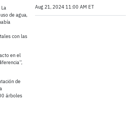
Aug 21, 2024 11:00 AM ET
 La
 uso de agua,
había
tales con las
acto en el
iferencia”,
ntación de
a
00 árboles