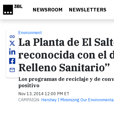
Skip to main content
NEWSROOM
NEWSLETTERS
Environment
link
La Planta de El Sal
reconocida con el d
Relleno Sanitario”
email
Los programas de reciclaje y de con
positivo
Nov 13, 2014 12:00 PM ET
CAMPAIGN:
Hershey I Minimizing Our Environmental