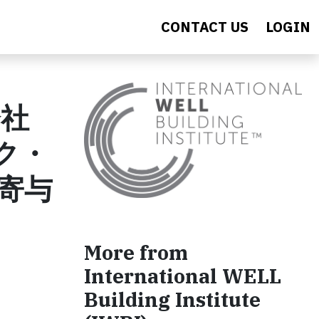
CONTACT US
LOGIN
会社
ク・
寄与
More from
International WELL
Building Institute