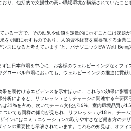
ており、包括的で支援性の高い職場環境が構築されていたこと
れている一方で、その効果や価値を定量的に示すことには課題が
効果を明確に示すものであり、人的資本経営を重要視する企業
になると考えています”と、パナソニックEW Well-Bein
、まずは日本市場を中心に、お客様のウェルビーイングなオフィ
びグローバル市場においても、ウェルビーイングの推進に貢献
効果を裏付けるエビデンスを示すほかに、これらの効果に影響
帰分析によると、リフレッシュとリチャージに関連する主要因
は31%を占め、次いでチーム文化が16%、室内環境品質が1
についても同様の傾向が見られ、リフレッシュが18％、チーム
デザインにはコミュニケーションの取りやすさなど働き方のデ
ザインの重要性も示唆されています。これらの知見は、オフィ