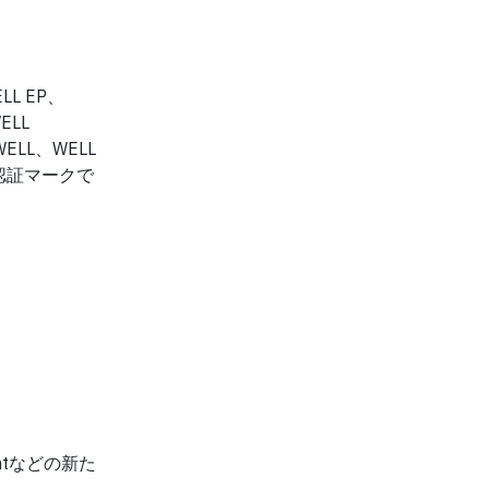
WELL EP、
WELL
h WELL、WELL
たは認証マークで
ntなどの新た