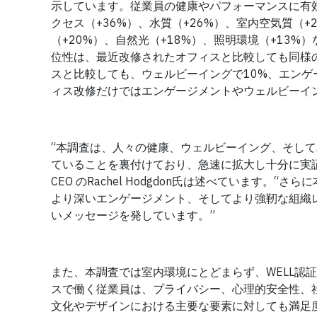
示しています。従業員の健康やパフォーマンスに有効
クセス（+36%）、水質（+26%）、室内空気質（+
（+20%）、自然光（+18%）、照明環境（+13
位性は、最近改修されたオフィスと比較しても同様の
スと比較しても、ウェルビーイングで10%、エンゲ
ィス改修だけではエンゲージメントやウェルビーイ
“本調査は、人々の健康、ウェルビーイング、そして
ていることを裏付けており、急速に拡大し十分に実証された
CEO のRachel Hodgdon氏は述べています
より深いエンゲージメント、そしてより強靭な組織
いメッセージを発しています。”
また、本調査では室内環境にとどまらず、WELL認
スで働く従業員は、プライバシー、心理的安全性、
文化やデザインにおける主要な要素に対しても満足