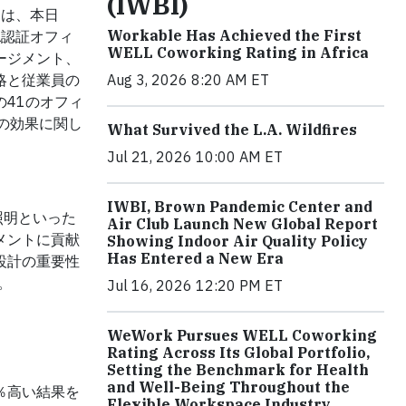
(IWBI)
）は、本日
Workable Has Achieved the First
L認証オフィ
WELL Coworking Rating in Africa
ージメント、
Aug 3, 2026 8:20 AM ET
略と従業員の
41のオフィ
証の効果に関し
What Survived the L.A. Wildfires
Jul 21, 2026 10:00 AM ET
IWBI, Brown Pandemic Center and
照明といった
Air Club Launch New Global Report
メントに貢献
Showing Indoor Air Quality Policy
Has Entered a New Era
設計の重要性
。
Jul 16, 2026 12:20 PM ET
WeWork Pursues WELL Coworking
Rating Across Its Global Portfolio,
Setting the Benchmark for Health
and Well-Being Throughout the
％高い結果を
Flexible Workspace Industry