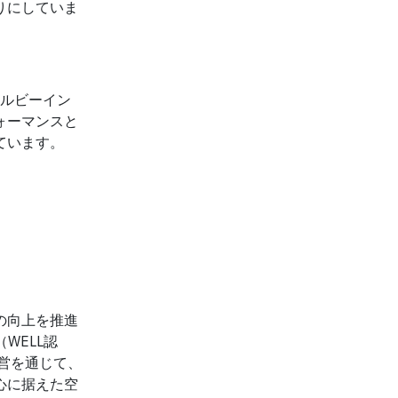
りにしていま
ェルビーイン
ォーマンスと
ています。
ングの向上を推進
d（WELL認
・運営を通じて、
心に据えた空