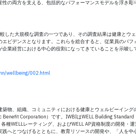
産性の両方を支える、包括的なパフォーマンスモデルを浮き彫
比較した大規模な調査の一つであり、その調査結果は健康とウ
のエビデンスとなります。これらを総合すると、従業員のパフ
が企業経営における中心的役割になってきていることを示唆し
umn/wellbeing/002.html
itute（IWBI）は、建築物、組織、コミュニティにおける健康とウェルビーイ
 Corporation）です。IWBIはWELL Building Standar
ndard、各種WELLレーティング、およびWELL AP資格制度の開発
実践へとつなげるとともに、教育リソースの開発や、「人を中