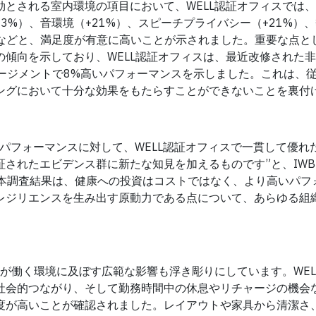
とされる室内環境の項目において、WELL認証オフィスでは
23%）、音環境（+21%）、スピーチプライバシー（+21%）
%）などと、満足度が有意に高いことが示されました。重要な点と
傾向を示しており、WELL認証オフィスは、最近改修された
ージメントで8%高いパフォーマンスを示しました。これは、
ングにおいて十分な効果をもたらすことができないことを裏付
パフォーマンスに対して、WELL認証オフィスで一貫して優れ
エビデンス群に新たな知見を加えるものです”と、IWBI Pres
。“さらに本調査結果は、健康への投資はコストではなく、より高いパ
レジリエンスを生み出す原動力である点について、あらゆる組
証が働く環境に及ぼす広範な影響も浮き彫りにしています。WEL
社会的つながり、そして勤務時間中の休息やリチャージの機会
度が高いことが確認されました。レイアウトや家具から清潔さ