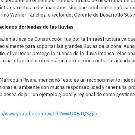
ras perduren en el tiempo. “Hemos tratado de desarrollar un 
 infraestructura o los maestros, sino que también se enfoca en
firmó Werner Tánchez, director del Gerente de Desarrollo Sust
aciones derivadas de las lluvias
atemalteca de Construcción fue por la Infraestructura ya qu
ecialmente para soportar las grandes lluvias de la zona. Aunq
io, el vertedor protege la cuenca de la lluvia intensa relacion
 mina, el vertedor ofrecerá una protección contra las inundac
 Marroquín Rivera, mencionó “esto es un reconocimiento indep
stionar el ambiente con mucha responsabilidad y tener una pr
 desea dejar "un ejemplo global y regional de cómo gestionar
s://www.youtube.com/watch?v=4UXBTQSZjJo