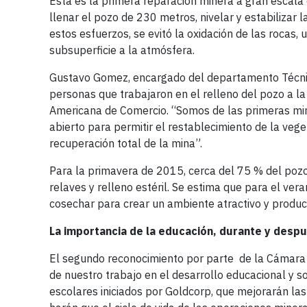
Esta es la primera reparación minera a gran escala
llenar el pozo de 230 metros, nivelar y estabilizar 
estos esfuerzos, se evitó la oxidación de las rocas,
subsuperficie a la atmósfera.
Gustavo Gomez, encargado del departamento Técnic
personas que trabajaron en el relleno del pozo a 
Americana de Comercio. “Somos de las primeras minas
abierto para permitir el restablecimiento de la veg
recuperación total de la mina”.
Para la primavera de 2015, cerca del 75 % del po
relaves y relleno estéril. Se estima que para el ve
cosechar para crear un ambiente atractivo y product
La importancia de la educación, durante y desp
El segundo reconocimiento por parte de la Cámara 
de nuestro trabajo en el desarrollo educacional y s
escolares iniciados por Goldcorp, que mejorarán las