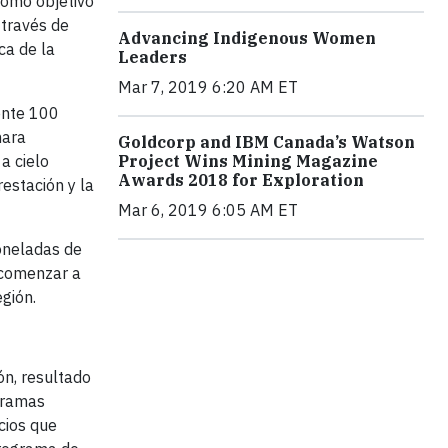
como objetivo
 través de
Advancing Indigenous Women
ca de la
Leaders
Mar 7, 2019 6:20 AM ET
ente 100
mara
Goldcorp and IBM Canada’s Watson
a cielo
Project Wins Mining Magazine
Awards 2018 for Exploration
estación y la
Mar 6, 2019 6:05 AM ET
oneladas de
y comenzar a
gión.
n, resultado
ogramas
cios que