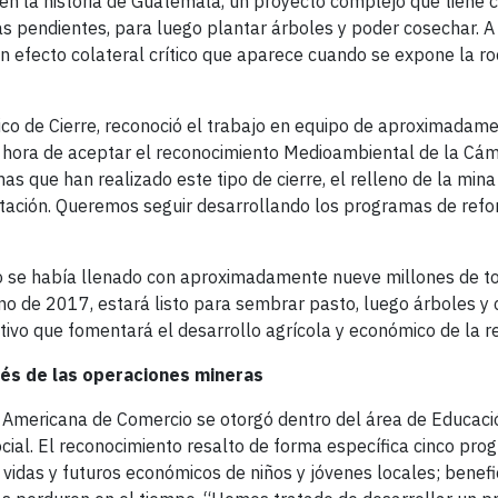
 en la historia de Guatemala, un proyecto complejo que tiene 
las pendientes, para luego plantar árboles y poder cosechar. A
 un efecto colateral crítico que aparece cuando se expone la ro
o de Cierre, reconoció el trabajo en equipo de aproximadam
la hora de aceptar el reconocimiento Medioambiental de la Cá
 que han realizado este tipo de cierre, el relleno de la mina 
etación. Queremos seguir desarrollando los programas de refor
zo se había llenado con aproximadamente nueve millones de t
rano de 2017, estará listo para sembrar pasto, luego árboles 
ivo que fomentará el desarrollo agrícola y económico de la re
ués de las operaciones mineras
Americana de Comercio se otorgó dentro del área de Educació
ocial. El reconocimiento resalto de forma específica cinco pr
 vidas y futuros económicos de niños y jóvenes locales; benefi