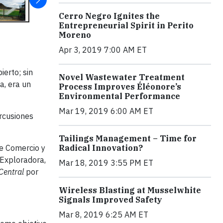
Cerro Negro Ignites the
Entrepreneurial Spirit in Perito
Moreno
Apr 3, 2019 7:00 AM ET
ierto; sin
Novel Wastewater Treatment
a, era un
Process Improves Éléonore’s
Environmental Performance
Mar 19, 2019 6:00 AM ET
ercusiones
Tailings Management – Time for
e Comercio y
Radical Innovation?
Exploradora,
Mar 18, 2019 3:55 PM ET
Central
por
Wireless Blasting at Musselwhite
Signals Improved Safety
Mar 8, 2019 6:25 AM ET