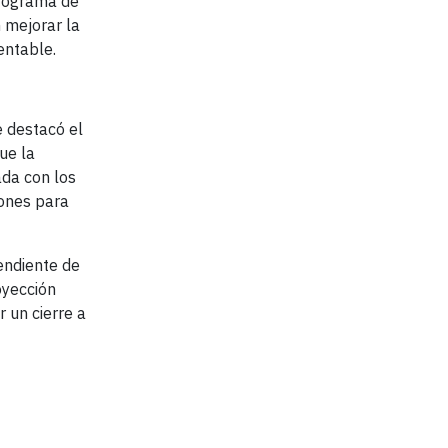
programa de
 mejorar la
entable.
e destacó el
ue la
ada con los
iones para
endiente de
oyección
 un cierre a