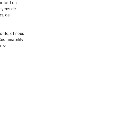
ir tout en
moyens de
es, de
onto, et nous
ustainability
erez