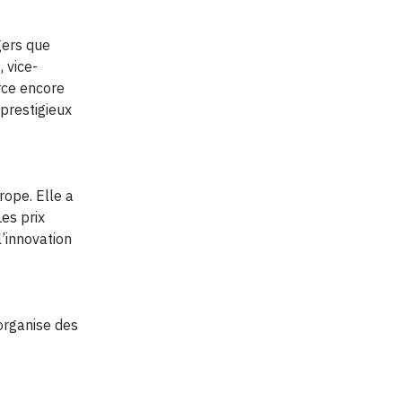
gers que
 vice-
rce encore
 prestigieux
rope. Elle a
es prix
l’innovation
 organise des