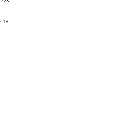
3 728
5 38