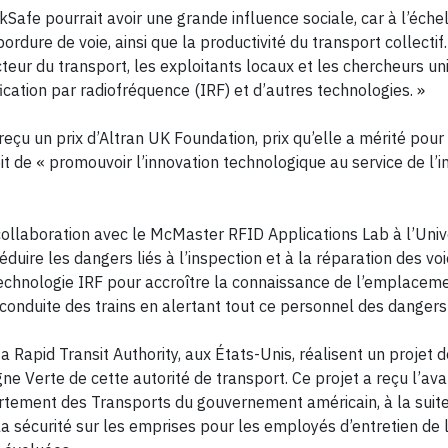
kSafe pourrait avoir une grande influence sociale, car à l’éche
rdure de voie, ainsi que la productivité du transport collectif.
eur du transport, les exploitants locaux et les chercheurs uni
ication par radiofréquence (IRF) et d’autres technologies. »
çu un prix d’Altran UK Foundation, prix qu’elle a mérité pour
it de « promouvoir l’innovation technologique au service de l’i
collaboration avec le McMaster RFID Applications Lab à l’Univ
uire les dangers liés à l’inspection et à la réparation des voi
a technologie IRF pour accroître la connaissance de l’emplacem
 conduite des trains en alertant tout ce personnel des dangers
Rapid Transit Authority, aux États-Unis, réalisent un projet d
ne Verte de cette autorité de transport. Ce projet a reçu l’ava
rtement des Transports du gouvernement américain, à la suit
 la sécurité sur les emprises pour les employés d’entretien de 