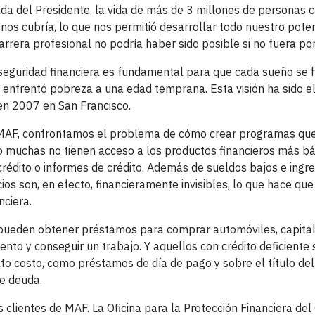
mada del Presidente, la vida de más de 3 millones de personas 
os cubría, lo que nos permitió desarrollar todo nuestro poten
arrera profesional no podría haber sido posible si no fuera por
 seguridad financiera es fundamental para que cada sueño se 
nfrentó pobreza a una edad temprana. Esta visión ha sido e
en 2007 en San Francisco.
e MAF, confrontamos el problema de cómo crear programas qu
do muchas no tienen acceso a los productos financieros más b
rédito o informes de crédito. Además de sueldos bajos e ingr
cios son, en efecto, financieramente invisibles, lo que hace q
nciera.
o pueden obtener préstamos para comprar automóviles, capital
to y conseguir un trabajo. Y aquellos con crédito deficiente 
alto costo, como préstamos de día de pago y sobre el título de
de deuda.
 clientes de MAF. La Oficina para la Protección Financiera de