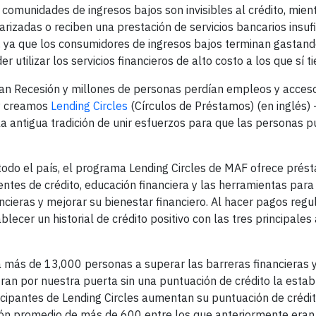
comunidades de ingresos bajos son invisibles al crédito, mien
rizadas o reciben una prestación de servicios bancarios insufi
, ya que los consumidores de ingresos bajos terminan gastando
utilizar los servicios financieros de alto costo a los que sí t
an Recesión y millones de personas perdían empleos y acceso 
 y creamos
Lending Circles
(Círculos de Préstamos) (en inglés)
a antigua tradición de unir esfuerzos para que las personas 
n todo el país, el programa Lending Circles de MAF ofrece prés
tes de crédito, educación financiera y las herramientas para
ncieras y mejorar su bienestar financiero. Al hacer pagos regu
ecer un historial de crédito positivo con las tres principales
 más de 13,000 personas a superar las barreras financieras 
tran por nuestra puerta sin una puntuación de crédito la establ
ticipantes de Lending Circles aumentan su puntuación de crédi
ón promedio de más de 600 entre los que anteriormente eran i