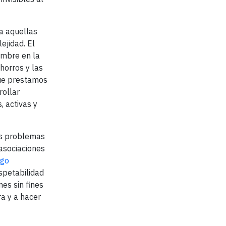
a aquellas
ejidad. El
umbre en la
ahorros y las
que prestamos
rollar
, activas y
os problemas
 asociaciones
rgo
spetabilidad
es sin fines
ra y a hacer