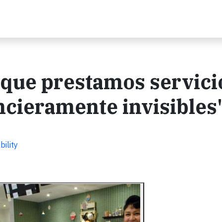
s que prestamos servici
ancieramente invisibles
ility