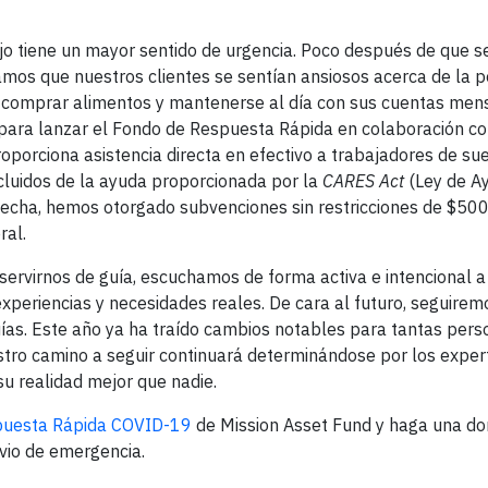
ajo tiene un mayor sentido de urgencia. Poco después de que s
mos que nuestros clientes se sentían ansiosos acerca de la p
a, comprar alimentos y mantenerse al día con sus cuentas men
para lanzar el Fondo de Respuesta Rápida en colaboración c
proporciona asistencia directa en efectivo a trabajadores de su
cluidos de la ayuda proporcionada por la
CARES Act
(Ley de Ay
 fecha, hemos otorgado subvenciones sin restricciones de $50
ral.
ervirnos de guía, escuchamos de forma activa e intencional a
experiencias y necesidades reales. De cara al futuro, seguire
uías. Este año ya ha traído cambios notables para tantas perso
ro camino a seguir continuará determinándose por los exper
u realidad mejor que nadie.
puesta Rápida COVID-19
de Mission Asset Fund y haga una do
vio de emergencia.