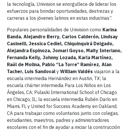
la tecnología, Univision se enorgullece de liderar los
esfuerzos para brindar oportunidades, destrezas y
carreras a los jóvenes latinos en estas industrias”.
Populares personalidades de Univision como
Karina
Banda, Alejandro Berry, Carlos Calderón, Lindsay
Casinelli, Jessica Cediel, Chiquinquirá Delgado,
Alejandra Espinoza, Jomari Goyso, Maity Interiano,
Fernanda Kelly, Johnny Lozada, Karla Martínez,
Raúl de Molina, Pablo “La Torre” Ramírez, Alan
Tacher, Luis Sandoval
y
William Valdés
viajaron a la
escuela intermedia Hernández en Austin, TX; la
escuela chárter intermedia Para Los Niños en Los
Ángeles, CA; Pulaski International School of Chicago
en Chicago, IL; la escuela intermedia Rubén Darío en
Miami, FL y United for Success Academy en Oakland,
CA para trabajar como voluntarios junto con colegas,
estudiantes, maestros, padres y administradores
escolares con el fin de ayudar a iniciar la construcción